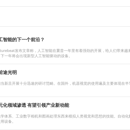
工智能的下一个前沿？
nturebeat发布文章称，人工智能在曩昔一年里有着强劲的开展，给人们带
，下一年将会出现新型人工智能驱动的设备。
前途光明
当新且开展十分迅速的研讨范畴。在国外，机器视觉的使用遍及主要体现在半导体
元化领域渗透 有望引领产业新动能
光学体系、工业数字相机和图画处理东西来模拟人类视觉和思想的技能。自动化
使用设备。