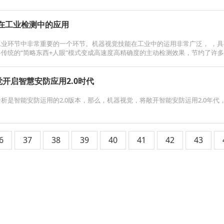
在工业检测中的应用
工业环节中非常重要的一个环节。机器视觉技能在工业中的运用非常广泛， ，
传统的“简略东西+人眼”模式变成高速度高精确度的主动检测效果，节约了许
开启智慧安防应用2.0时代
析是智能安防运用的2.0版本，那么，机器视觉，将敞开智能安防运用2.0年
6
37
38
39
40
41
42
43