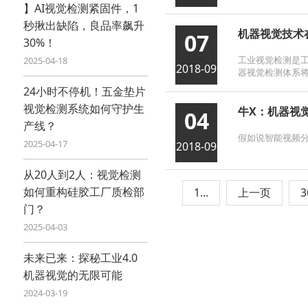
】AI视觉检测紧固件，1
秒揪出缺陷，良品率飙升
机器视觉技术
07
30%！
工业视觉检测是
2025-04-18
2018-09
器视觉检测体系将
24小时不停机！五金垫片
视觉检测系统如何守护生
牛X：机器视觉
04
产线？
假如说智能视频分
2025-04-17
2018-09
从20人到2人：视觉检测
如何重构硅胶工厂质检部
1...
上一页
3
门？
2025-04-03
未来已来：探秘工业4.0
机器视觉的无限可能
2024-03-19