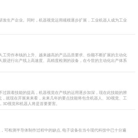
觉研发生产企业。同时，机器视觉运用规模逐步扩展，工业机器人成为工业
人工劳作本钱的上升、越来越高的产品品质要求、份额不断扩展的主动化
替人眼进行出产线上高速度、高精度检测的设备，在今世的主动化出产体系
不过跟着技能的提高，机器视觉在产线的运用逐步加深，现在此技能的辨
美元，就现在开展来来看，未来几年的要点技能将包含机器人、3D视觉、工
，3D视觉和机器人将是首要要害。
红外显微成像，可检测半导体制作过程中的缺点. 电子设备在当今现代科技中已十分遍