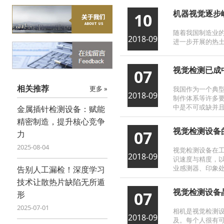
机器视觉逐步
10
​ 随着我国制造
2018-09
进一步开展的热
视觉检测已成
07
相关推荐
更多 »
我国作为一个典
2018-09
制作体系等许多
中是不可或缺并
金属插针检测设备：赋能
精密制造，提升核心竞争
视觉检测设备
07
力
2025-08-04
视觉检测设备在
2018-09
识速度与精度，以
业感测器、印象
告别人工漏检！深度学习
技术让散热片缺陷无所遁
视觉检测设备
07
形
2025-07-01
相机是视觉检测设备
2018-09
及。每个人很有