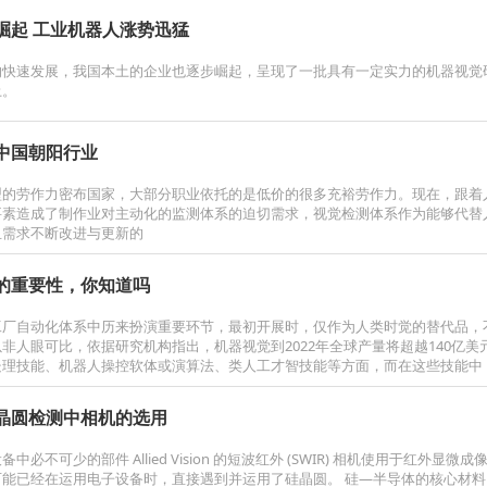
崛起 工业机器人涨势迅猛
业的快速发展，我国本土的企业也逐步崛起，呈现了一批具有一定实力的机器视
土。
中国朝阳行业
型的劳作力密布国家，大部分职业依托的是低价的很多充裕劳作力。现在，跟着
要素造成了制作业对主动化的监测体系的迫切需求，视觉检测​体系作为能够代
且需求不断改进与更新的
的重要性，你知道吗
工厂自动化体系中历来扮演重要环节，最初开展时，仅作为人类时觉的替代品，
非人眼可比，依据研究机构指出，机器视觉到2022年全球产量将超越140亿
处理技能、机器人操控软体或演算法、类人工才智技能等方面，而在这些技能中
晶圆检测中相机的选用
中必不可少的部件 Allied Vision 的短波红外 (SWIR) 相机使用于
可能已经在运用电子设备时，直接遇到并运用了硅晶圆。 硅—半导体的核心材料