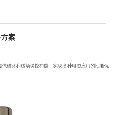
料方案
提供磁路和磁场调控功能，实现各种电磁应用的性能优