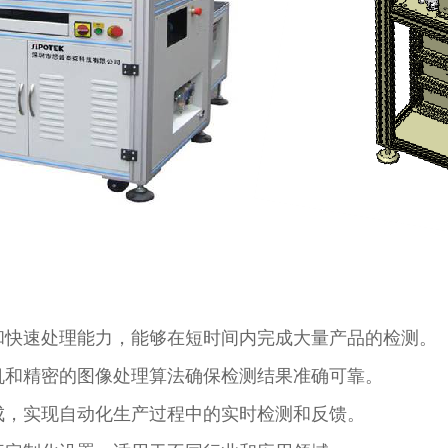
和快速处理能力，能够在短时间内完成大量产品的检测。
机和精密的图像处理算法确保检测结果准确可靠。
成，实现自动化生产过程中的实时检测和反馈。