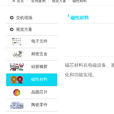
首页
应用案例
视觉方案
磁性材料
磁性材料
交机现场
视觉方案
电子元件
精密五金
磁芯材料在电磁设备、
硅胶橡胶
化和功能实现。
磁性材料
晶圆芯片
陶瓷零件