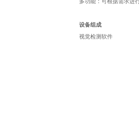
多功能：可根据需求进
设备组成
视觉检测软件