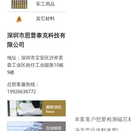
军工用品
其它材料
深圳市思普泰克科技有
限公司
地址：深圳市宝安区沙井芙
蓉工业区岗仔工业园第10栋
9楼
总部客服热线：
19926638772
本案客户想要检测磁芯
决于产品送料速度)。