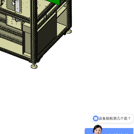
设备检测精度是多少？