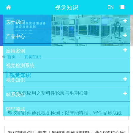
视觉知识
EN
关于我们
产品中心
应用案例
首页
视觉知识
视觉检测系统
视觉知识
视觉知识
机器视觉应用之塑料件轮廓与毛刺检测
联系我们
阿里商城
塑胶密封件通孔视觉检测：以智能科技，守住品质底线
智赋制造·视见未来｜解锁视觉检测赋能工业4.0的核心密