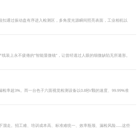
当纽扣通过振动盘有序进入检测区，多角度光源瞬间照亮表面，工业相机以
产线装上永不疲倦的“智能显微镜”，让曾经逃过人眼的细微缺陷无所遁形。
超3%。而一台色子六面视觉检测设备​以0.8秒/颗的速度、99.99%准
下溜走。招工难、培训成本高、标准难统一、效率瓶颈、漏检风险……这些