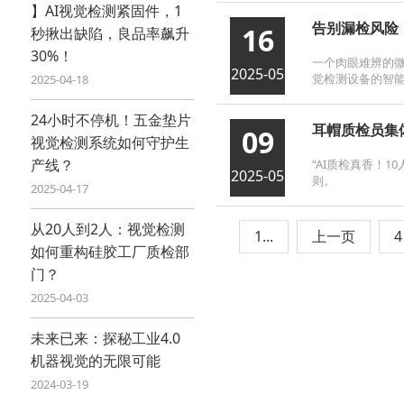
】AI视觉检测紧固件，1
告别漏检风险
16
秒揪出缺陷，良品率飙升
30%！
一个肉眼难辨的微
2025-05
觉检测设备​的智
2025-04-18
24小时不停机！五金垫片
耳帽质检员集
09
视觉检测系统如何守护生
产线？
“AI质检​真香
2025-05
则。
2025-04-17
从20人到2人：视觉检测
1...
上一页
4
如何重构硅胶工厂质检部
门？
2025-04-03
未来已来：探秘工业4.0
机器视觉的无限可能
2024-03-19