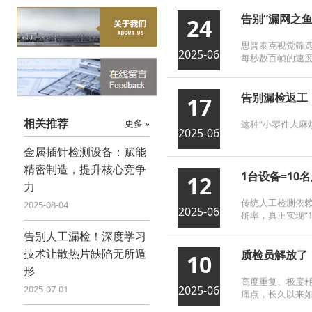
告别“漏网之鱼
24
思普泰克视觉筛选
2025-06
每秒数百帧的速度
告别漏检返工
17
相关推荐
更多 »
这种“小零件大麻
2025-06
金属插针检测设备：赋能
精密制造，提升核心竞争
1台设备=1
12
力
传统人工检测依赖
2025-08-04
2025-06
确率，真正实现“
告别人工漏检！深度学习
技术让散热片缺陷无所遁
质检员解放了
10
形
高度重复、极度
2025-06
2025-07-01
痛点，长久以来