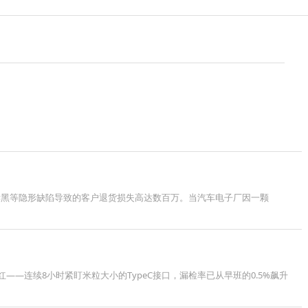
发黑等隐形缺陷导致的客户退货损失高达数百万。当汽车电子厂因一颗
—连续8小时紧盯米粒大小的TypeC接口，漏检率已从早班的0.5%飙升