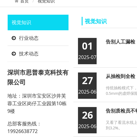
首页
视觉知识
视觉知识
视觉知识
行业动态
告别人工漏检
01
技术动态
2025-07
深圳市思普泰克科技有
从抽检到全检
27
限公司
传统抽检模式下
2025-06
0.5mm的虚焊
地址：深圳市宝安区沙井芙
蓉工业区岗仔工业园第10栋
告别质检员不
9楼
26
又看了看流水线上
总部客服热线：
2025-06
到3.2%。
19926638772