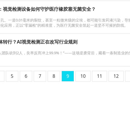
：视觉检测设备如何守护医疗橡胶塞无菌安全？
孔、一道0.01毫米的裂纹，甚至一粒微米级的尘埃，都可能引发药液污染，导
能化应用，正以“零漏检”的精准度，为医疗无菌安全筑起一道坚不可摧的防线。
体转行？AI视觉检测正在改写行业规则
！10人团队砍到2人，良率反而冲上99.9%！”——这场逆袭背后，藏着一条制造
5
6
7
8
9
10
11
12