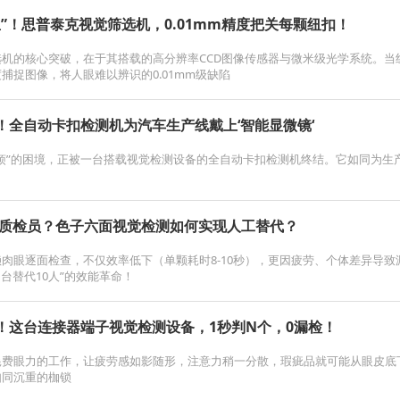
”！思普泰克视觉筛选机，0.01mm精度把关每颗纽扣！
机​的核心突破，在于其搭载的高分辨率CCD图像传感器与微米级光学系统。
捕捉图像，将人眼难以辨识的0.01mm级缺陷
！全自动卡扣检测机为汽车生产线戴上‘智能显微镜‘
烦”的困境，正被一台搭载视觉检测设备的全自动卡扣检测机终结。它如同为生
0名质检员？色子六面视觉检测如何实现人工替代？
肉眼逐面检查，不仅效率低下（单颗耗时8-10秒），更因疲劳、个体差异导致漏检率
1台替代10人”的效能革命！
！这台连接器端子视觉检测设备，1秒判N个，0漏检！
耗费眼力的工作，让疲劳感如影随形，注意力稍一分散，瑕疵品就可能从眼皮底
如同沉重的枷锁