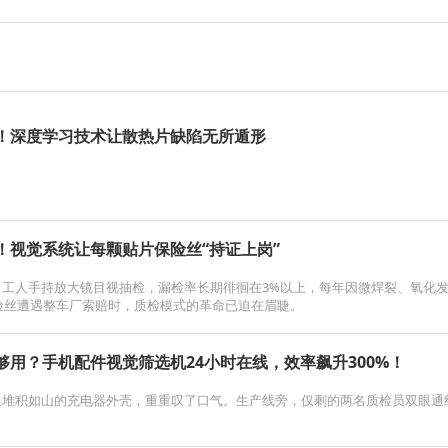
！深度学习技术让散热片缺陷无所遁形
！视觉系统让每颗贴片保险丝“持证上岗”
，工人手持放大镜目视抽检，漏检率长期徘徊在3%以上，每年因微焊裂、氧化
保险丝遭遇整车厂索赔时，质检模式的革命已迫在眉睫。
够用？手机配件视觉筛选机24小时在线，效率飙升300%！
堆积如山的充电器外壳，重重叹了口气。生产线旁，仅剩的两名质检员双眼通红—