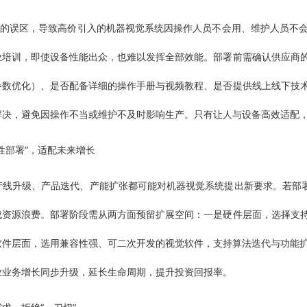
训”的误区，导致高价引入的机器视觉系统因操作人员不会用、维护人员不
业培训，即使设备性能出众，也难以发挥全部效能。部署前需确认供应商
参数优化）、是否配备详细的操作手册与视频教程、是否提供线上线下技
解决，避免因操作不当或维护不及时影响生产。只有让人与设备高效适配
性部署”，适配未来增长
产线升级、产品迭代、产能扩张都可能对机器视觉系统提出新要求。若部署
成资源浪费。部署阶段需从两方面预留扩展空间：一是硬件层面，选择支
软件层面，选用兼容性强、可二次开发的视觉软件，支持算法迭代与功能扩
业业务增长同步升级，延长生命周期，提升投资回报率。