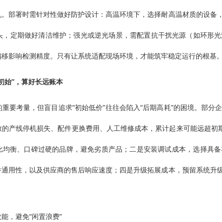
机。部署时需针对性做好防护设计：高温环境下，选择耐高温材质的设备
与镜头，定期做好清洁维护；强光或逆光场景，需配置抗干扰光源（如环形
偏移影响检测精度。只有让系统适配现场环境，才能筑牢稳定运行的根基
初始”，算好长远账本
重要考量，但盲目追求“初始低价”往往会陷入“后期高耗”的困境。部
致的产线停机损失、配件更换费用、人工维修成本，累计起来可能远超初期
比均衡、口碑过硬的品牌，避免劣质产品；二是安装调试成本，选择具备
件通用性，以及供应商的售后响应速度；四是升级拓展成本，预留系统升
能，避免“闲置浪费”