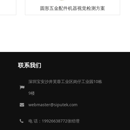
圆形五金配件机器视觉检测方案
联系我们
深圳宝安沙井芙蓉工业区岗仔工业园10栋
9楼
webmaster@siputek.com
电 话：19926638772张经理