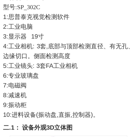
型号:SP_302C
1:
思普泰克视觉检测软件
2:
工业电脑
3:
显示器
19
寸
4:
工业相机
: 3
套
,
底部与顶部检测直径、有无孔、
边缘切口。侧面检测高度
5:
工业镜头
: 3
套
FA
工业相机
6:
专业玻璃盘
7:
电磁阀
8:
减速机
9:
振动柜
10:
进料设备
(
振动盘
,
直振
,
控制器
)
。
二
.1
： 设备外观
3D
立体图