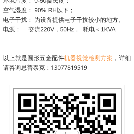
环境温度：
0-50
摄氏度；
空气湿度：
90% RH
以下；
电子干扰： 为设备提供电子干扰较小的地方。
电源： 交流
220V
，
50Hz
， 耗电＜
1KVA
以上就是圆形五金配件
机器视觉检测方案
，详细
请咨询思普泰克：13077819519