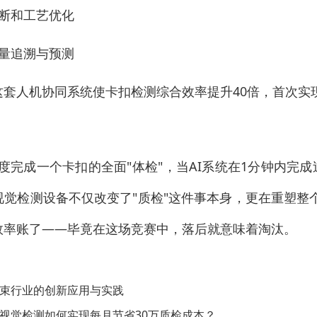
断和工艺优化
量追溯与预测
这套人机协同系统使卡扣检测综合效率提升40倍，首次实
速度完成一个卡扣的全面"体检"，当AI系统在1分钟内
视觉检测设备不仅改变了"质检"这件事本身，更在重塑整
效率账了——毕竟在这场竞赛中，落后就意味着淘汰。
线束行业的创新应用与实践
I视觉检测如何实现每月节省30万质检成本？