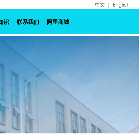
中文
|
English
知识
联系我们
阿里商城