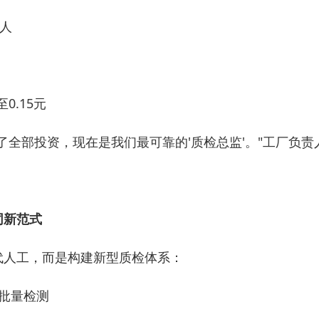
3人
0.15元
了全部投资，现在是我们最可靠的'质检总监'。"工厂负责
同新范式
代人工，而是构建新型质检体系：
批量检测