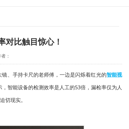
率对比触目惊心！
作者：
大镜、手持卡尺的老师傅，一边是闪烁着红光的
智能视
，智能设备的检测效率是人工的53倍，漏检率仅为人
的迫切现实。