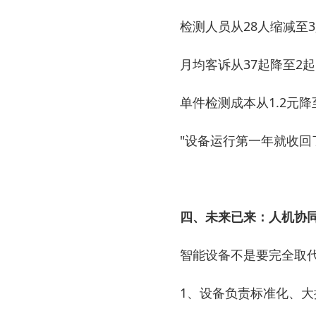
检测人员从28人缩减至
月均客诉从37起降至2起
单件检测成本从1.2元降至
"设备运行第一年就收回
四、未来已来：人机协
智能设备不是要完全取
1、设备负责标准化、大