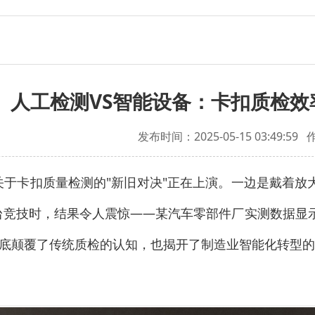
人工检测VS智能设备：卡扣质检效
发布时间：2025-05-15 03:49:59
关于卡扣质量检测的"新旧对决"正在上演。一边是戴着放
台竞技时，结果令人震惊——某汽车零部件厂实测数据显示
据彻底颠覆了传统质检的认知，也揭开了制造业智能化转型