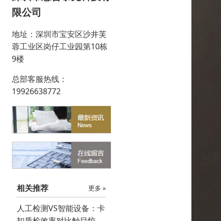
限公司
地址：深圳市宝安区沙井芙
蓉工业区岗仔工业园第10栋
9楼
总部客服热线：
19926638772
相关推荐
更多 »
人工检测VS智能设备：卡
扣质检效率对比触目惊