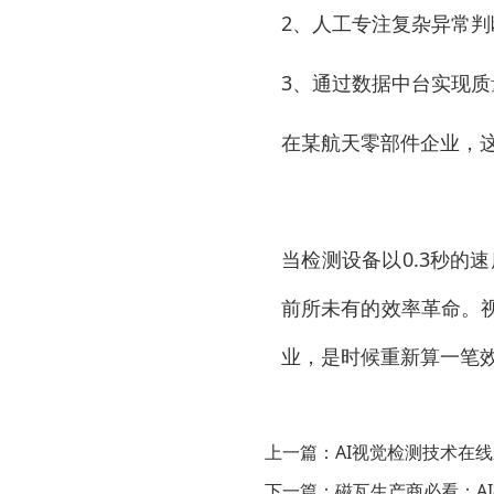
2、人工专注复杂异常判
3、通过数据中台实现质
在某航天零部件企业，
当检测设备以0.3秒的
前所未有的效率革命。
业，是时候重新算一笔
上一篇：
AI视觉检测技术在
下一篇：
磁瓦生产商必看：A