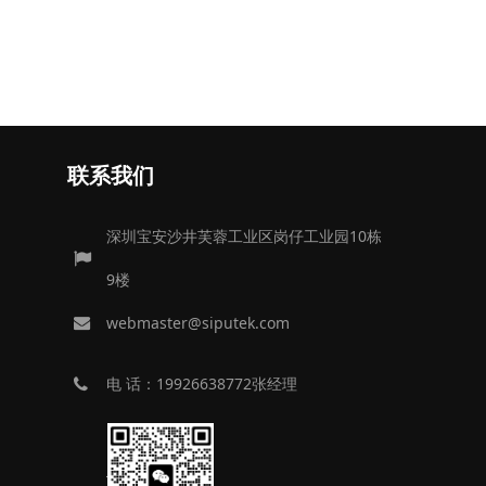
联系我们
深圳宝安沙井芙蓉工业区岗仔工业园10栋
9楼
webmaster@siputek.com
电 话：19926638772张经理