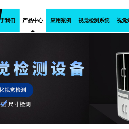
于我们
产品中心
应用案例
视觉检测系统
视觉