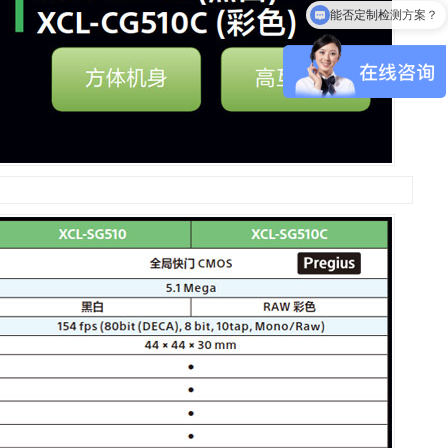
能否定制检测方案？