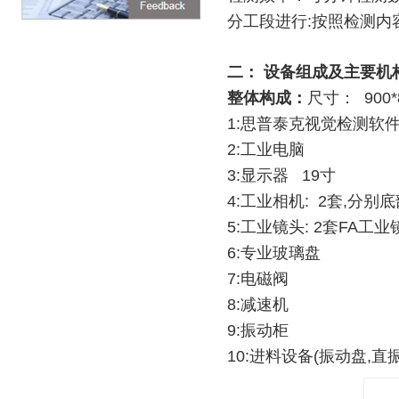
分工段进行
:
按照检测内
二： 设备组成及主要机
整体构成：
尺寸：
900
1:
思普泰克视觉检测软
2:
工业电脑
3:
显示器
19
寸
4:
工业相机
: 2
套
,
分别底
5:
工业镜头
: 2
套
FA
工业
6:
专业玻璃盘
7:
电磁阀
8:
减速机
9:
振动柜
10:
进料设备
(
振动盘
,
直