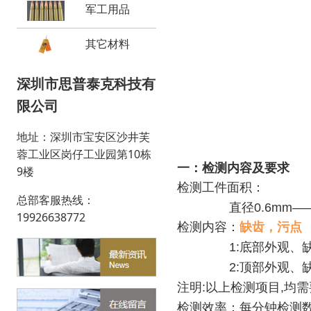
军工用品
其它材料
深圳市思普泰克科技有
限公司
地址：深圳市宝安区沙井芙
蓉工业区岗仔工业园第10栋
一：检测内容及要求
9楼
检测工件面积：
总部客服热线：
直径0.6mm——
19926638772
检测内容：
缺齿，污点 
1:
底部外观、
2:
顶部外观、
注明
:
以上检测项目
,
均需
检测效率：每分钟检测