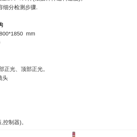
容细分检测步骤
.
构
*800*1850 mm
件
部正光、顶部正光。
镜头
振
,
控制器
)
。