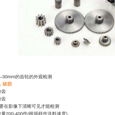
30mm
的齿轮的外观检测
，破损
缺齿
缺齿
要在影像下清晰可见才能检测
数量
200-400
件
(
根据样件送料速度
)
。