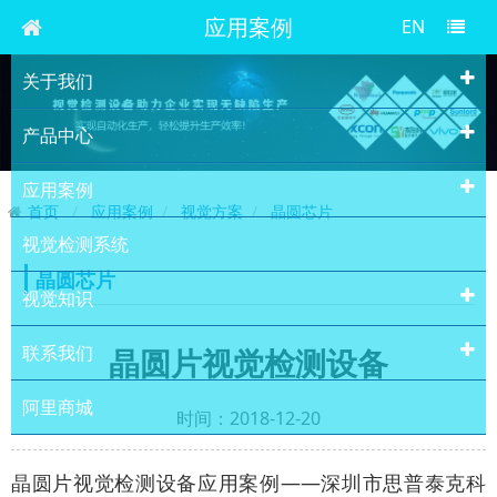
应用案例
EN
关于我们
产品中心
应用案例
首页
应用案例
视觉方案
晶圆芯片
视觉检测系统
晶圆芯片
视觉知识
联系我们
晶圆片视觉检测设备
阿里商城
时间：2018-12-20
晶圆片视觉检测设备应用案例——深圳市思普泰克科