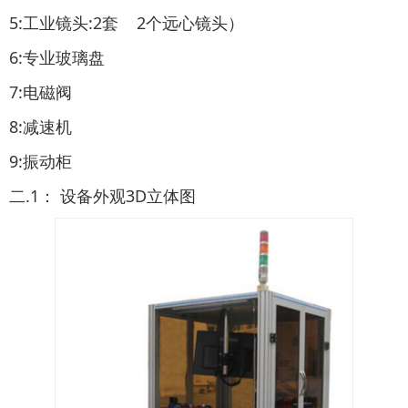
5:工业镜头:2套 2个远心镜头）
6:专业玻璃盘
7:电磁阀
8:减速机
9:振动柜
二.1： 设备外观3D立体图