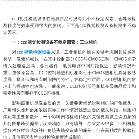
ccd视觉检测设备在检测产品时没有几个不稳定因素，会导致检
测精度与效率受到很大的影响。下面是ccd视觉检测设备检测中不稳
定因素。
一：ccd视觉检测设备不稳定因素：工业相机
对
ccd视觉检测设备
来说，工业相机的挑选关键考虑到其传感器
类型、像素和帧数，在其中控制器分CCD与CMOS二种，CMOS光学
镜头处理速度高，各元器件、电源电路中间间距很近，影响情况严
重，显像噪音高，CCD控制器照相机相对性于CMOS照相机具备敏感
度高、噪音低和响应时间快的特性，在稳定性层面，CCD照相机的耐
冲击与振动性也较强，一般来说，CCD控制器照相机在显像品质上和
稳定性层面要好于CCD照相机。
影响照相机显像品质的另一关键要素就是说照相机的广角镜头，
广角镜头除开必须依据实际工作中情况挑选适合的镜头焦距、焦距和
焦距等主要参数外，一个影响网络检测精度的关键要素就是说图象的
几何图形崎变偏差，没法清除，只有填补，尽管如今很多工业相机根
据各种各样方式填补广角镜头崎变造成的偏差，但在高精度的检验行
业，几何图形依然会对检验精度造成影响。