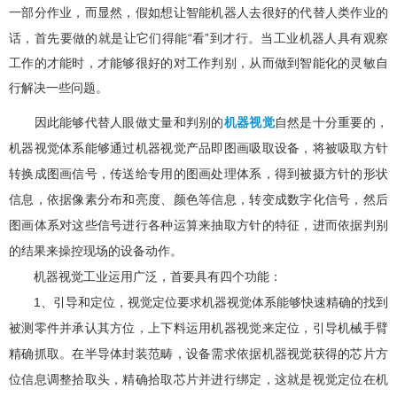
一部分作业，而显然，假如想让智能机器人去很好的代替人类作业的
“
”
话，首先要做的就是让它们得能
看
到才行。当工业机器人具有观察
工作的才能时，才能够很好的对工作判别，从而做到智能化的灵敏自
行解决一些问题。
因此能够代替人眼做丈量和判别的
机器视觉
自然是十分重要的，
机器视觉体系能够通过机器视觉产品即图画吸取设备，将被吸取方针
转换成图画信号，传送给专用的图画处理体系，得到被摄方针的形状
信息，依据像素分布和亮度、颜色等信息，转变成数字化信号，然后
图画体系对这些信号进行各种运算来抽取方针的特征，进而依据判别
的结果来操控现场的设备动作。
机器视觉工业运用广泛，首要具有四个功能：
1
、引导和定位，视觉定位要求机器视觉体系能够快速精确的找到
被测零件并承认其方位，上下料运用机器视觉来定位，引导机械手臂
精确抓取。在半导体封装范畴，设备需求依据机器视觉获得的芯片方
位信息调整拾取头，精确拾取芯片并进行绑定，这就是视觉定位在机