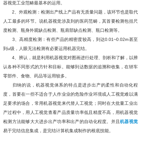
器视觉工业范畴最基本的运用。
2
、外观检测：检测出产线上产品有无质量问题，该环节也是取代
人工最多的环节。说机器视觉涉及到的医药范畴，其首要检测包括尺
度检测、瓶身外观缺点检测、瓶肩部缺点检测、瓶口检测等。
3
0.01~0.02m
、高精度检测：有些产品的精密度较高，到达
甚至
u
到
级，人眼无法检测有必要运用机器完结。
4
、辨认，就是利用机器视觉对图画进行处理、剖析和了解，以辨
认各种不同形式的方针和目标。能够到达数据的追溯和收集，在轿车
零部件、食物、药品等运用较多。
归纳的说，机器视觉体系的特点是进步出产的柔性和自动化程
度，首要在一些不适合于人作业业的危险作业环境或人工视觉难以满
足要求的场合，常用机器视觉来代替人工视觉；同时在大批量工业出
产过程中，用人工视觉查看产品质量功率低且精度不高，用机器视觉
检测方法能够大大进步出产功率和出产的自动化程度。并且
机器视觉
易于完结信息集成，是完结计算机集成制作的根底技能。