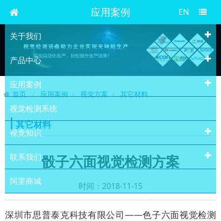
应用案例
EN
关于我们
产品中心
应用案例
首页
应用案例
视觉方案
其它材料
视觉检测系统
其它材料
视觉知识
联系我们
骰子六面视觉检测方案
阿里商城
时间：2018-11-15
深圳市思普泰克科技有限公司——色子六面视觉检测