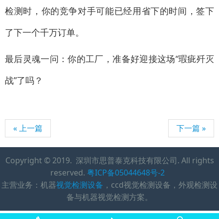
检测时，你的竞争对手可能已经用省下的时间，签下
了下一个千万订单。
最后灵魂一问：你的工厂，准备好迎接这场“瑕疵歼灭
战”了吗？
« 上一篇
下一篇 »
Copyright © 2019. 深圳市思普泰克科技有限公司. All rights
reserved.
粤ICP备05044648号-2
主营业务：机器
视觉检测设备
，ccd视觉检测设备，外观检测设
备与机器视觉检测方案。